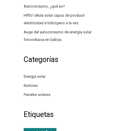
pia, no
Autoconsumo, ¿qué es?
 calor y
HPEV célula solar capaz de producir
electricidad e hidrógeno a la vez
Auge del autoconsumo de energía solar
fotovoltaica en Galicia
Categorías
Energía solar
Noticias
 de las
lo
Paneles solares
Unidas
]
Etiquetas