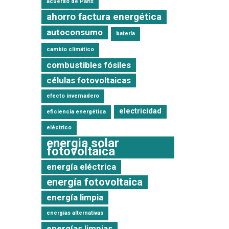
acuerdo de París
ahorro factura energética
autoconsumo
batería
cambio climático
combustibles fósiles
células fotovoltaicas
efecto invernadero
electricidad
eficiencia energética
espacios
eléctrico
mpresas
para
energia solar
l uso de
fotovoltaica
energía eléctrica
energía fotovoltaica
energía limpia
energías alternativas
energías limpias