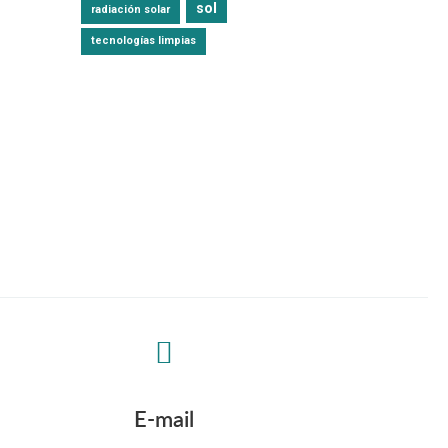
sol
radiación solar
tecnologías limpias
E-mail