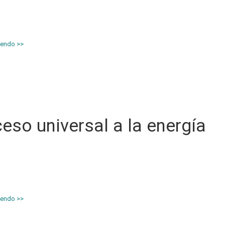
 solar que incide sobre el planeta Tierra desde el sol. En una energía lim
nte, y una energía renovable, en principio inagotable. Del sol recibimos
podemos recoger y transformar en energía eléctrica o energía […]
yendo
eso universal a la energía
 septiembre del año 2015, 193 líderes mundiales de la Asamblea General
 Unidas se comprometieron a adoptar la Agenda 2030 para el Desarrol
le. Una estrategia a desarrollar a través del Programa de las Naciones 
esarrollo (PNUD), que se plasmó en los 17 Objetivos de Desarrollo del […
yendo