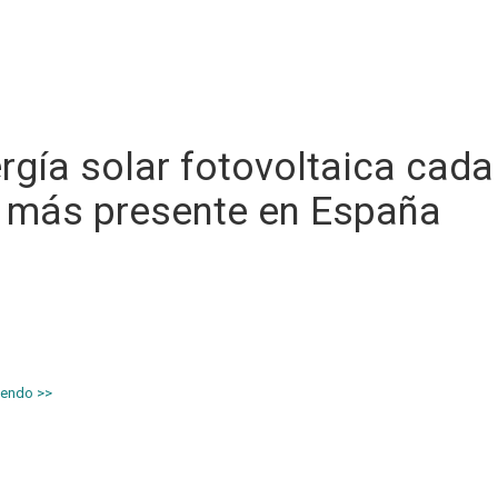
rgía solar fotovoltaica cada
 más presente en España
ía solar fotovoltaica, cada vez se encuentra más presente en diversos 
ares públicos y también hogares. En la actualidad también diversas e
les y de otros sectores se han sumado a la instalación de energía solar 
r sus instalaciones. En este artículo te contamos algunos datos sobre e
…]
yendo