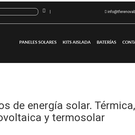
info@tferenova
PANELES SOLARES
KITS AISLADA
BATERÍAS
CONT
os de energía solar. Térmica
ovoltaica y termosolar
la energía solar? La energía solar es la energía que aprovechamos de la