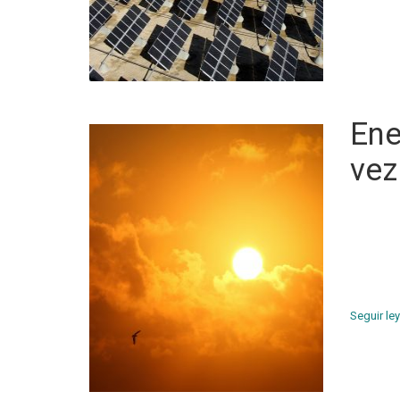
Ene
vez
La energ
como lug
industria
abastece
energía [
Seguir le