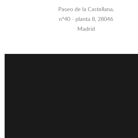
Paseo de la Castellana,
nº40 - planta 8, 28046
Madrid