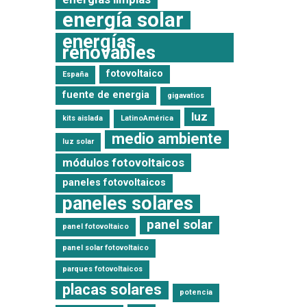
energía solar
energías
renovables
fotovoltaico
España
fuente de energia
gigavatios
luz
kits aislada
LatinoAmérica
medio ambiente
luz solar
módulos fotovoltaicos
paneles fotovoltaicos
paneles solares
panel solar
panel fotovoltaico
panel solar fotovoltaico
parques fotovoltaicos
placas solares
potencia