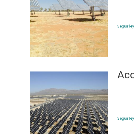
radiación
contamina
luz que 
Seguir le
Acc
El 25 de
Naciones
Sostenib
para el D
Seguir le