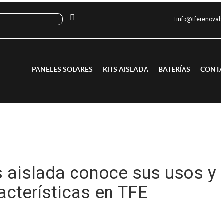
info@tferenova
PANELES SOLARES
KITS AISLADA
BATERÍAS
CONT
s aislada conoce sus usos y
acterísticas en TFE
enda online de Tecnología Fotovoltaica Española, estrenamos los Kits Ais