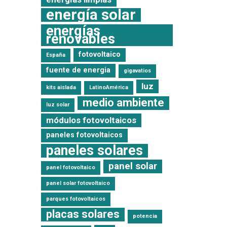
energía solar
energías
renovables
fotovoltaico
España
fuente de energia
gigavatios
luz
kits aislada
LatinoAmérica
medio ambiente
luz solar
módulos fotovoltaicos
paneles fotovoltaicos
paneles solares
panel solar
panel fotovoltaico
panel solar fotovoltaico
parques fotovoltaicos
placas solares
potencia