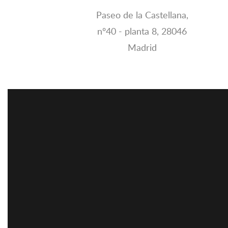
Paseo de la Castellana,
nº40 - planta 8, 28046
Madrid