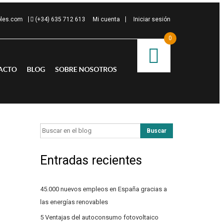
bles.com
(+34) 635 712 613
Mi cuenta
Iniciar sesión
0
ACTO
BLOG
SOBRE NOSOTROS
Entradas recientes
45.000 nuevos empleos en España gracias a
las energías renovables
lada. Por
5 Ventajas del autoconsumo fotovoltaico