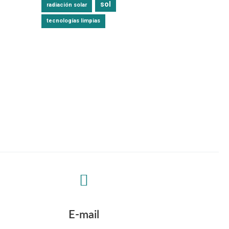
sol
radiación solar
tecnologías limpias
E-mail