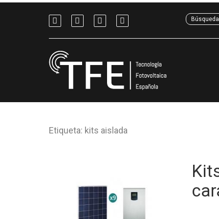
Etiqueta: kits aislada
Kit
car
En la ti