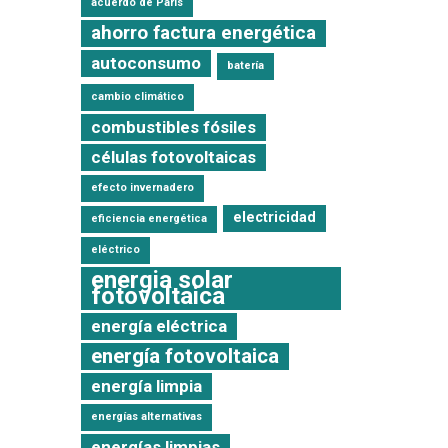
acuerdo de París
ahorro factura energética
autoconsumo
batería
cambio climático
combustibles fósiles
células fotovoltaicas
efecto invernadero
electricidad
eficiencia energética
eléctrico
energia solar
fotovoltaica
energía eléctrica
energía fotovoltaica
energía limpia
energías alternativas
energías limpias