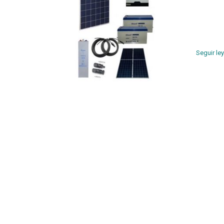
esa razó
necesida
necesita
diseñado
Seguir le