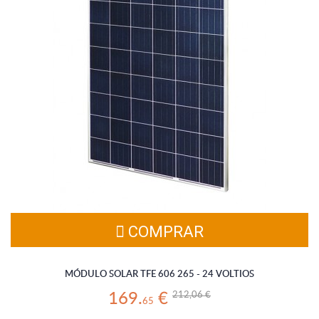
MÓDULO SOLAR TFE 606 265 - 24 VOLTIOS
Panel solar de alta calidad formado por 60 células policristalinas de
6 pulgadas con una potencia de 265 wp. Se trata de uno de los
modelos más utilizados en el mercado. (Gastos de envío incluidos
en el producto).
COMPRAR
MÓDULO SOLAR TFE 606 265 - 24 VOLTIOS
212,06 €
169.
€
65