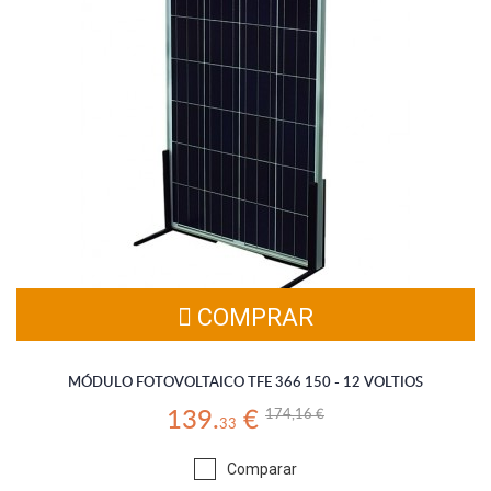
VOLTIOS
Módulo solar policristalino fabricado con 36 células de 6
pulgadas. El panel solar de 150W 12V está pensado para
instalaciones de pequeña y mediana potencia aisladas a la red
eléctrica. (Gastos de envío incluidos en el producto).
COMPRAR
MÓDULO FOTOVOLTAICO TFE 366 150 - 12 VOLTIOS
174,16 €
139.
€
33
Comparar