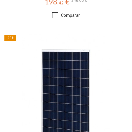
248,03 €
198.
€
42
Comparar
-20%
MÓDULO SOLAR TFE 726 320 - 24 VOLTIOS
Comprar panel solar 310W policristalino 24V, ideal para el
mantenimiento de pequeñas casas con consumos medios. (Gastos
de envío incluidos en el producto).