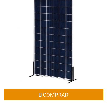
PLACA SOLAR TFE 726 330 - 24 VOLTIOS
Si adquiere el panel soplar policristalino de 330 Wp, está comprando
un producto ideal para el mantenimiento de pequeñas casas con
consumos medios. (Gastos de envío incluidos en el producto).
COMPRAR