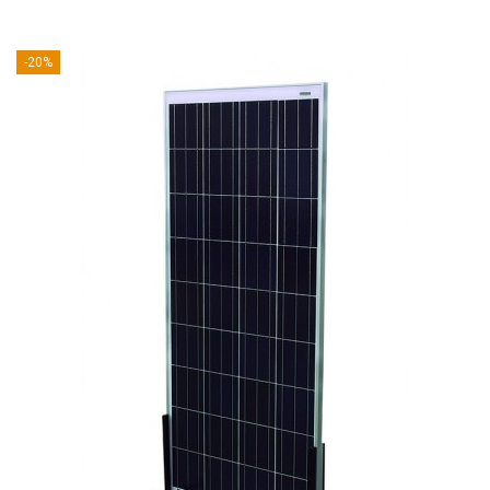
-20%
PLACA SOLAR FOTOVOLTAICA TFE 366 160 - 12...
Placa solar fotovoltaica de 160W 12V de potencia de la marca
española TFE. Fabricada para uso en instalaciones solares aisladas
de 12V. (Gastos de envío incluidos en el producto).