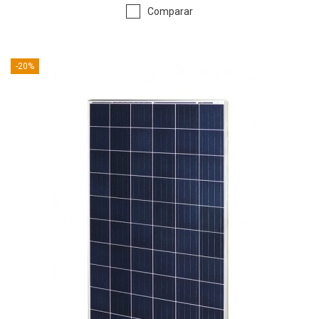
Comparar
-20%
PANEL SOLAR FOTOVOLTAICO TFE 606 275 - 24...
Módulo solar de 60 células de 6 pulgadas fabricado con
componentes de alta calidad. La placa solar TFE 275W 24V ha sido
fabricada en España, el resultando es un panel de altas prestaciones
el cual permite obtener muy buenos resultados. (Gastos de envío
incluidos en el producto).